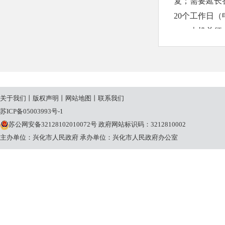
复；需要延长
20个工作日
本机关征
申请人申
请理由不合理
条规定的期限
（三）收
关于我们
丨
版权声明
丨
网站地图
丨
联系我们
本机关提
苏ICP备05003993号-1
关将按照《国
苏公网安备32128102010072号
政府网站标识码：3212810002
定收取信息处
主办单位：兴化市人民政府
承办单位：兴化市人民政府办公室
三、政府
合陈镇人
办公地址：
作息时间：1月