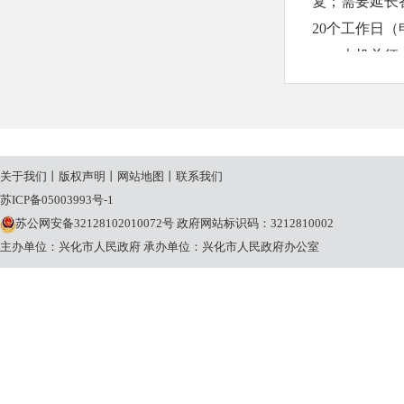
复；需要延长
20个工作日
本机关征
申请人申
请理由不合理
条规定的期限
（三）收
关于我们
丨
版权声明
丨
网站地图
丨
联系我们
本机关提
苏ICP备05003993号-1
关将按照《国
苏公网安备32128102010072号
政府网站标识码：3212810002
定收取信息处
主办单位：兴化市人民政府
承办单位：兴化市人民政府办公室
三、政府
永丰镇人
办公地址：
作息时间：1月