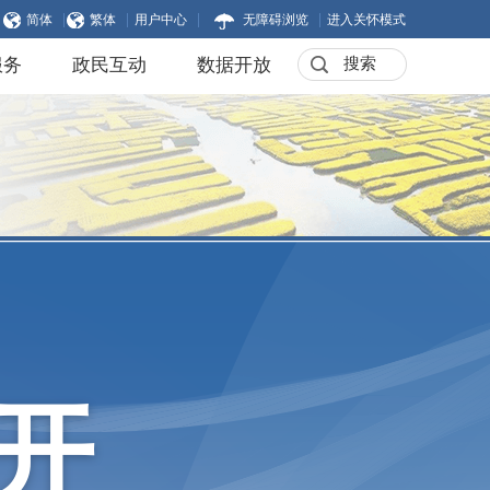
|
|
|
|
简体
繁体
用户中心
无障碍浏览
进入关怀模式
服务
政民互动
数据开放
开