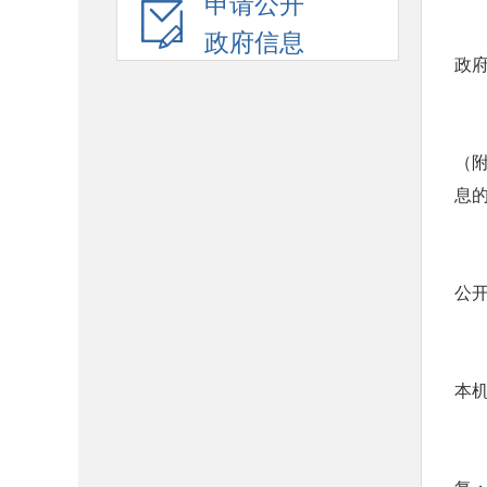
申请公开
政府信息
政
（
息
公
本